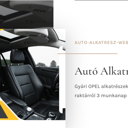
AUTO-ALKATRESZ-WE
Autó Alkat
Gyári OPEL alkatrészek
raktárról 3 munkanap a