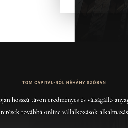
TOM CAPITAL-RÓL NÉHÁNY SZÓBAN
pján hosszú távon eredményes és válságálló anyag
ktetések továbbá online vállalkozások alkalmazás