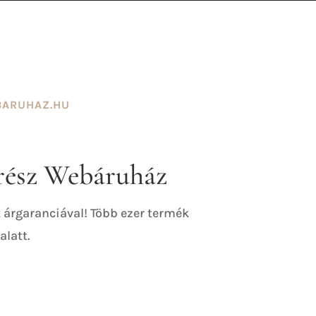
BARUHAZ.HU
rész Webáruház
 árgaranciával! Több ezer termék
latt.