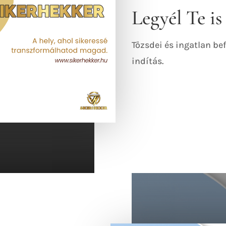
Legyél Te 
Tőzsdei és ingatlan be
indítás.